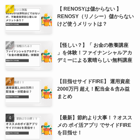
【 RENOSYは儲からない 】
RENOSY（リノシー）儲からない
けど使うメリットは？
【怪しい？】「 お金の教養講座
」を体験！ファイナンシャルアカ
デミーによる素晴らしい無料講座
【目指せサイドFIRE】 運用資産
2000万円 超え！配当金＆含み益
まとめ
【最新】節約より大事！？オスス
メの ポイ活アプリ でサイドFIRE
を目指せ！