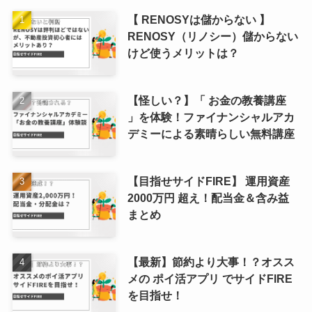
【 RENOSYは儲からない 】
RENOSY（リノシー）儲からない
けど使うメリットは？
【怪しい？】「 お金の教養講座
」を体験！ファイナンシャルアカ
デミーによる素晴らしい無料講座
【目指せサイドFIRE】 運用資産
2000万円 超え！配当金＆含み益
まとめ
【最新】節約より大事！？オスス
メの ポイ活アプリ でサイドFIRE
を目指せ！