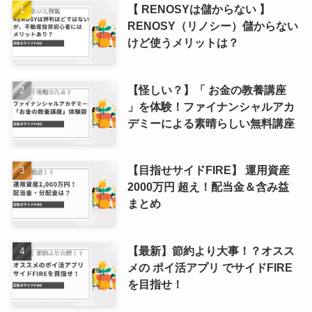
【 RENOSYは儲からない 】
RENOSY（リノシー）儲からない
けど使うメリットは？
【怪しい？】「 お金の教養講座
」を体験！ファイナンシャルアカ
デミーによる素晴らしい無料講座
【目指せサイドFIRE】 運用資産
2000万円 超え！配当金＆含み益
まとめ
【最新】節約より大事！？オスス
メの ポイ活アプリ でサイドFIRE
を目指せ！