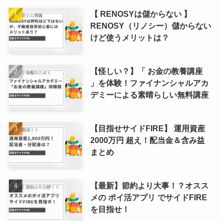
【 RENOSYは儲からない 】
RENOSY（リノシー）儲からない
けど使うメリットは？
【怪しい？】「 お金の教養講座
」を体験！ファイナンシャルアカ
デミーによる素晴らしい無料講座
【目指せサイドFIRE】 運用資産
2000万円 超え！配当金＆含み益
まとめ
【最新】節約より大事！？オスス
メの ポイ活アプリ でサイドFIRE
を目指せ！