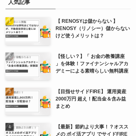
人気記事
【 RENOSYは儲からない 】
RENOSY（リノシー）儲からない
けど使うメリットは？
【怪しい？】「 お金の教養講座
」を体験！ファイナンシャルアカ
デミーによる素晴らしい無料講座
【目指せサイドFIRE】 運用資産
2000万円 超え！配当金＆含み益
まとめ
【最新】節約より大事！？オスス
メの ポイ活アプリ でサイドFIRE