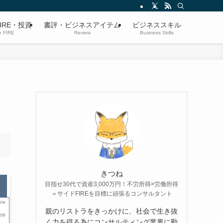
IRE・投資
書評・ビジネスアイテム
ビジネススキル
e FIRE
Review
Business Skills
きつね
目指せ30代で資産3,000万円！不労所得×労働所得
＝サイドFIREを目標に頑張るコンサルタント
親のリストラをきっかけに、社会で生き抜
く力を得る為にコンサルティング業界に勤