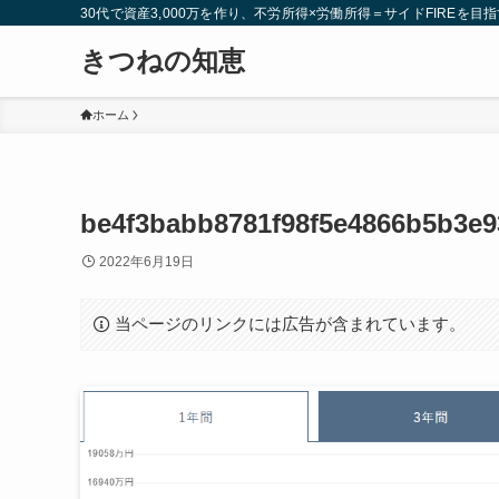
30代で資産3,000万を作り、不労所得×労働所得＝サイドFIREを目指
きつねの知恵
ホーム
be4f3babb8781f98f5e4866b5b3e9
2022年6月19日
当ページのリンクには広告が含まれています。