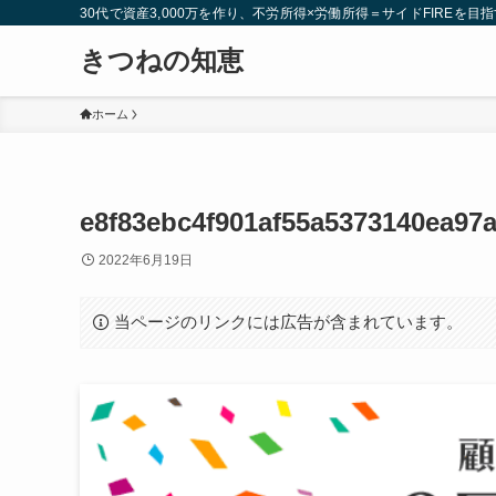
30代で資産3,000万を作り、不労所得×労働所得＝サイドFIREを目指
きつねの知恵
ホーム
e8f83ebc4f901af55a5373140ea97a
2022年6月19日
当ページのリンクには広告が含まれています。