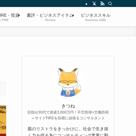
IRE・投資
書評・ビジネスアイテム
ビジネススキル
e FIRE
Review
Business Skills
きつね
目指せ30代で資産3,000万円！不労所得×労働所得
＝サイドFIREを目標に頑張るコンサルタント
親のリストラをきっかけに、社会で生き抜
く力を得る為にコンサルティング業界に勤