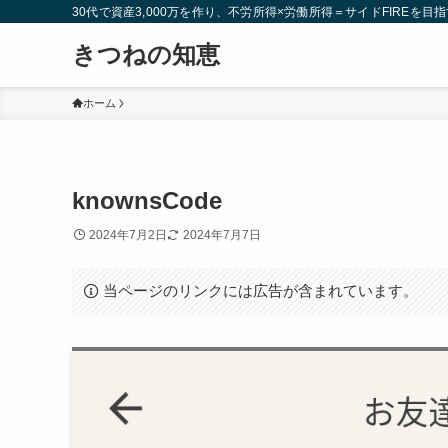
30代で資産3,000万を作り、不労所得×労働所得＝サイドFIREを目指
きつねの知恵
ホーム
knownsCode
2024年7月2日
2024年7月7日
当ページのリンクには広告が含まれています。