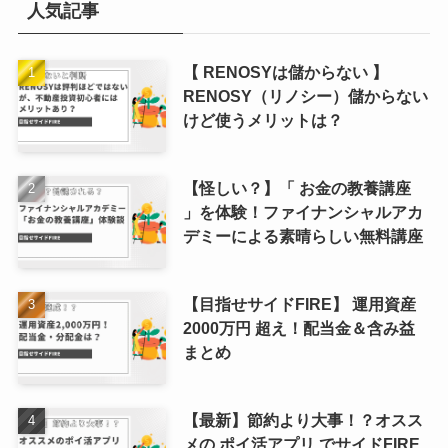
人気記事
【 RENOSYは儲からない 】
RENOSY（リノシー）儲からない
けど使うメリットは？
【怪しい？】「 お金の教養講座
」を体験！ファイナンシャルアカ
デミーによる素晴らしい無料講座
【目指せサイドFIRE】 運用資産
2000万円 超え！配当金＆含み益
まとめ
【最新】節約より大事！？オスス
メの ポイ活アプリ でサイドFIRE