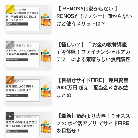
【 RENOSYは儲からない 】
RENOSY（リノシー）儲からない
けど使うメリットは？
【怪しい？】「 お金の教養講座
」を体験！ファイナンシャルアカ
デミーによる素晴らしい無料講座
【目指せサイドFIRE】 運用資産
2000万円 超え！配当金＆含み益
まとめ
【最新】節約より大事！？オスス
メの ポイ活アプリ でサイドFIRE
を目指せ！