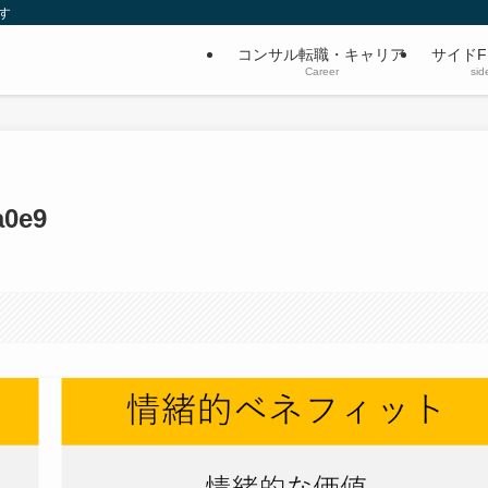
す
コンサル転職・キャリア
サイドF
Career
sid
a0e9