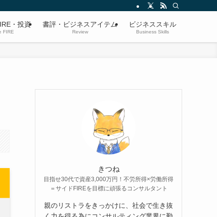
IRE・投資
書評・ビジネスアイテム
ビジネススキル
e FIRE
Review
Business Skills
きつね
目指せ30代で資産3,000万円！不労所得×労働所得
＝サイドFIREを目標に頑張るコンサルタント
親のリストラをきっかけに、社会で生き抜
く力を得る為にコンサルティング業界に勤