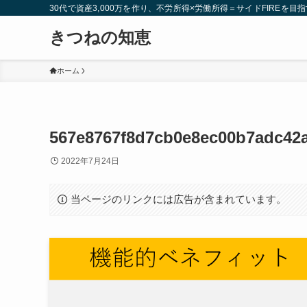
30代で資産3,000万を作り、不労所得×労働所得＝サイドFIREを目指
きつねの知恵
ホーム
567e8767f8d7cb0e8ec00b7adc42
2022年7月24日
当ページのリンクには広告が含まれています。