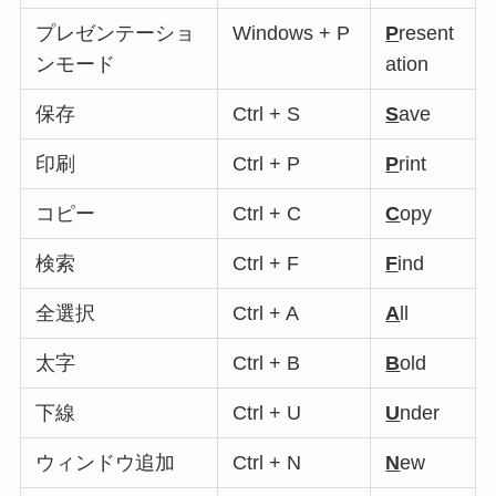
プレゼンテーショ
Windows + P
P
resent
ンモード
ation
保存
Ctrl + S
S
ave
印刷
Ctrl + P
P
rint
コピー
Ctrl + C
C
opy
検索
Ctrl + F
F
ind
全選択
Ctrl + A
A
ll
太字
Ctrl + B
B
old
下線
Ctrl + U
U
nder
ウィンドウ追加
Ctrl + N
N
ew