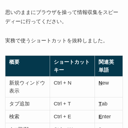
思いのままにブラウザを操って情報収集をスピー
ディーに行ってください。
実務で使うショートカットを抜粋しました。
概要
ショートカット
関連英
キー
単語
新規ウィンドウ
Ctrl + N
N
ew
表示
タブ追加
Ctrl + T
T
ab
検索
Ctrl + E
E
nter