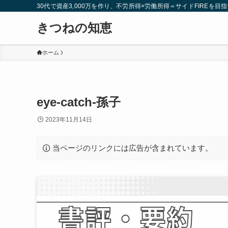
30代で資産3,000万を作り、不労所得×労働所得＝サイドFIREを目指
きつねの知恵
ホーム
eye-catch-孫子
2023年11月14日
当ページのリンクには広告が含まれています。