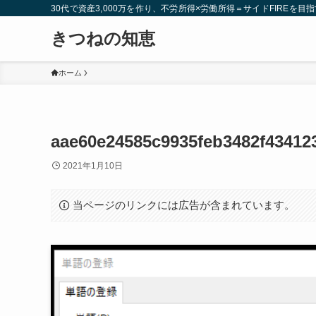
30代で資産3,000万を作り、不労所得×労働所得＝サイドFIREを目指
きつねの知恵
ホーム
aae60e24585c9935feb3482f43412
2021年1月10日
当ページのリンクには広告が含まれています。