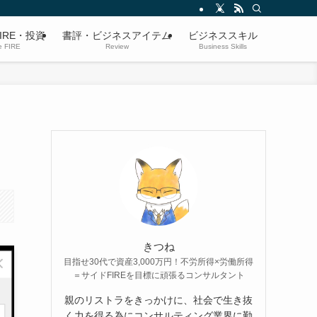
IRE・投資
書評・ビジネスアイテム
ビジネススキル
e FIRE
Review
Business Skills
きつね
目指せ30代で資産3,000万円！不労所得×労働所得
＝サイドFIREを目標に頑張るコンサルタント
親のリストラをきっかけに、社会で生き抜
く力を得る為にコンサルティング業界に勤