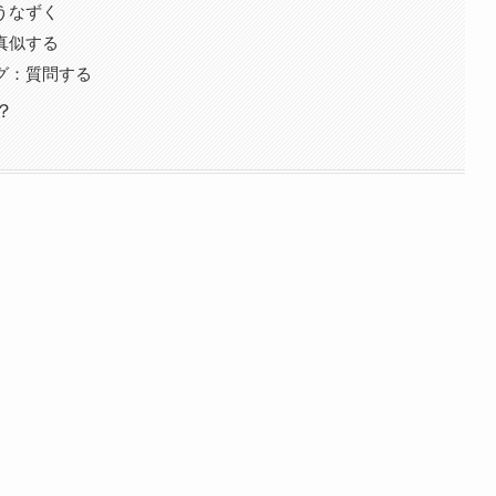
うなずく
真似する
グ：質問する
？