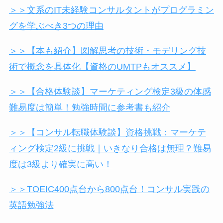
＞＞文系のIT未経験コンサルタントがプログラミン
グを学ぶべき3つの理由
＞＞【本も紹介】図解思考の技術・モデリング技
術で概念を具体化【資格のUMTPもオススメ】
＞＞【合格体験談】マーケティング検定3級の体感
難易度は簡単！勉強時間に参考書も紹介
＞＞【コンサル転職体験談】資格挑戦：マーケテ
ィング検定2級に挑戦｜いきなり合格は無理？難易
度は3級より確実に高い！
＞＞TOEIC400点台から800点台！コンサル実践の
英語勉強法