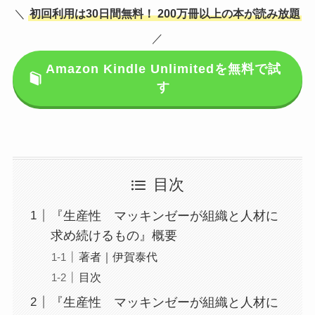
＼
初回利用は30日間無料！
200万冊以上の本が読み放題
／
Amazon Kindle Unlimitedを無料で試
す
目次
『生産性 マッキンゼーが組織と人材に
求め続けるもの』概要
著者｜伊賀泰代
目次
『生産性 マッキンゼーが組織と人材に