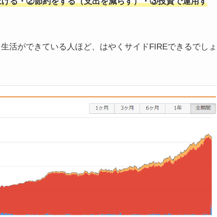
上げる・②節約をする（支出を減らす）・③投資で運用す
た生活ができている人ほど、はやくサイドFIREできるでしょ