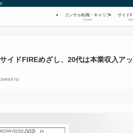
す
コンサル転職・キャリア
サイドF
Career
sid
増！サイドFIREめざし、20代は本業収入ア
024年8月7日