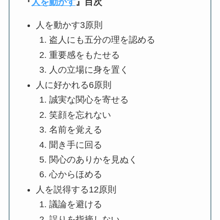
『
人を動かす
』
目次
人を動かす3原則
盗人にも五分の理を認める
重要感をもたせる
人の立場に身を置く
人に好かれる6原則
誠実な関心を寄せる
笑顔を忘れない
名前を覚える
聞き手に回る
関心のありかを見ぬく
心からほめる
人を説得する12原則
議論を避ける
誤りを指摘しない