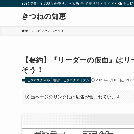
30代で資産3,000万を作り、不労所得×労働所得＝サイドFIREを目指
きつねの知恵
ホーム
ビジネススキル
【要約】『リーダーの仮面』はリ
そう！
2021年8月10日
202
ビジネススキル
書評・ビジネスアイテム
当ページのリンクには広告が含まれています。